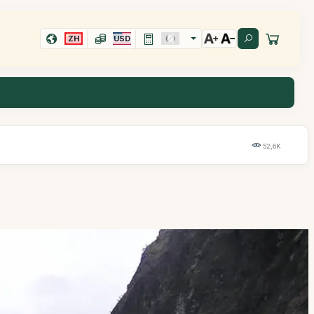
ZH
USD
52,6K