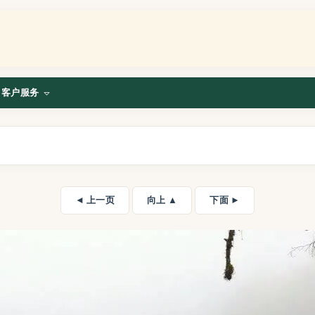
客户服务
◄ 上一页
向上 ▲
下面 ►