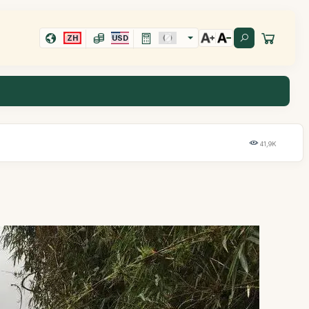
ZH
USD
41,9K