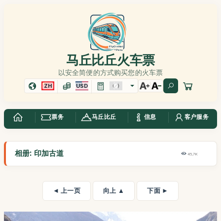
马丘比丘火车票
以安全简便的方式购买您的火车票
ZH
USD
票务
马丘比丘
信息
客户服务
相册: 印加古道
45,7K
◄ 上一页
向上 ▲
下面 ►