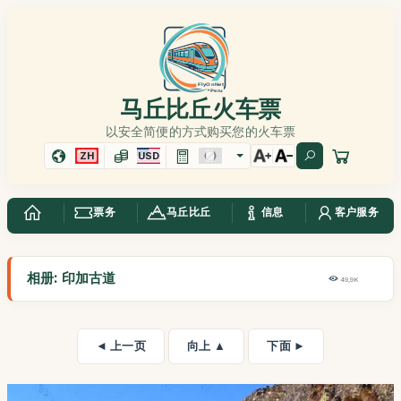
马丘比丘火车票
以安全简便的方式购买您的火车票
ZH
USD
票务
马丘比丘
信息
客户服务
相册: 印加古道
49,9K
◄ 上一页
向上 ▲
下面 ►