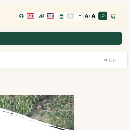
ZH
USD
52,2K