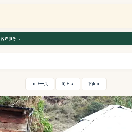
客户服务
◄ 上一页
向上 ▲
下面 ►