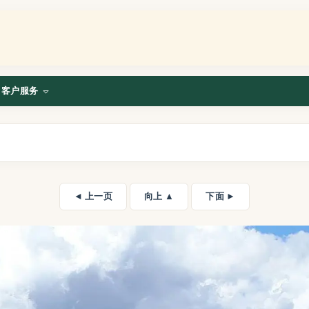
客户服务
◄ 上一页
向上 ▲
下面 ►