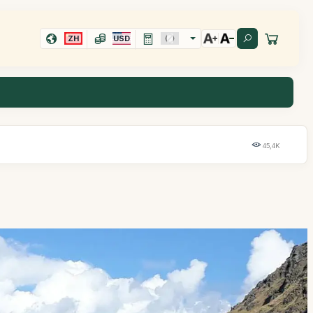
ZH
USD
45,4K