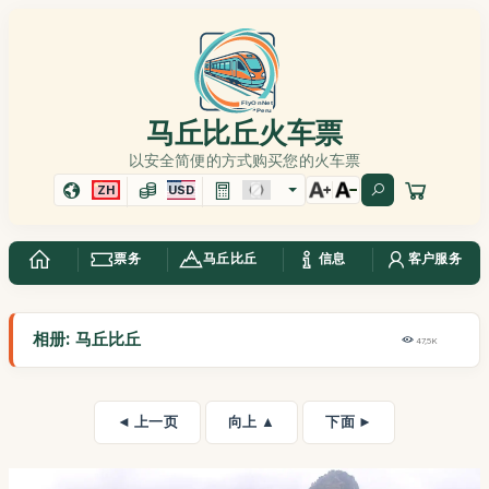
马丘比丘火车票
以安全简便的方式购买您的火车票
ZH
USD
票务
马丘比丘
信息
客户服务
相册: 马丘比丘
47,5K
◄ 上一页
向上 ▲
下面 ►