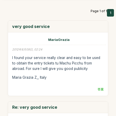
Page 1 of 1
1
very good service
MariaGrazia
2012年8月09日, 02:24
I found your service really clear and easy to be used
to obtain the entry tickets tu Machu Picchu from
abroad. For sure I will give you good publicity
Maria Grazia Z,, Italy
答案
Re: very good service