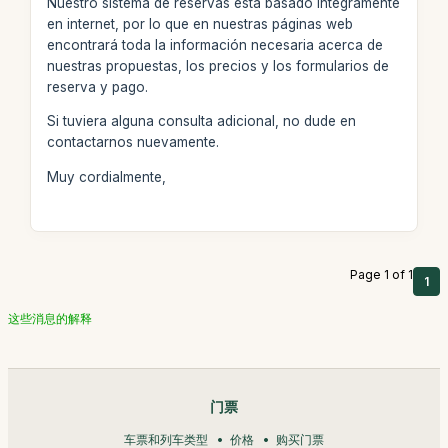
Nuestro sistema de reservas está basado íntegramente
en internet, por lo que en nuestras páginas web
encontrará toda la información necesaria acerca de
nuestras propuestas, los precios y los formularios de
reserva y pago.
Si tuviera alguna consulta adicional, no dude en
contactarnos nuevamente.
Muy cordialmente,
Page 1 of 1
1
这些消息的解释
门票
车票和列车类型
价格
购买门票